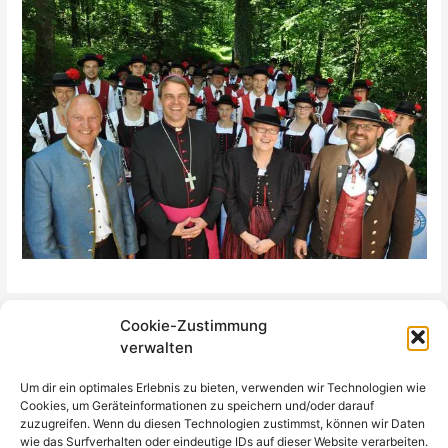
Cookie-Zustimmung
←
Vorheriger Beitrag
Nächster Beitrag
→
verwalten
Um dir ein optimales Erlebnis zu bieten, verwenden wir Technologien wie
Cookies, um Geräteinformationen zu speichern und/oder darauf
zuzugreifen. Wenn du diesen Technologien zustimmst, können wir Daten
Musikverein Schlag e.V. | Adresse: Koeppelstraße 2, 94481 Grafenau
wie das Surfverhalten oder eindeutige IDs auf dieser Website verarbeiten.